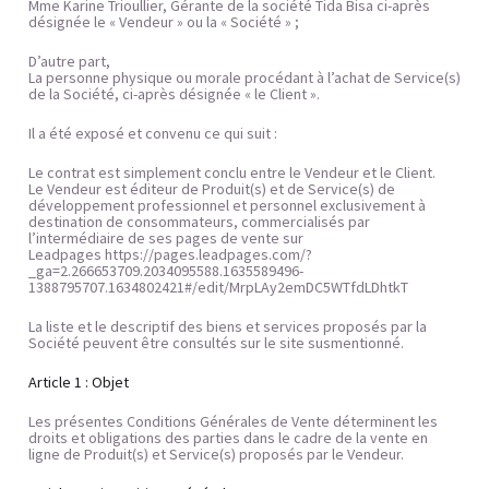
Mme Karine Trioullier, Gérante de la société Tida Bisa ci-après 
désignée le « Vendeur » ou la « Société » ;
D’autre part,
La personne physique ou morale procédant à l’achat de Service(s) 
de la Société, ci-après désignée « le Client ».
Il a été exposé et convenu ce qui suit :
Le contrat est simplement conclu entre le Vendeur et le Client.
Le Vendeur est éditeur de Produit(s) et de Service(s) de 
développement professionnel et personnel exclusivement à 
destination de consommateurs, commercialisés par 
l’intermédiaire de ses pages de vente sur 
Leadpages https://pages.leadpages.com/?
_ga=2.266653709.2034095588.1635589496-
1388795707.1634802421#/edit/MrpLAy2emDC5WTfdLDhtkT
La liste et le descriptif des biens et services proposés par la 
Société peuvent être consultés sur le site susmentionné.
Article 1 : Objet
Les présentes Conditions Générales de Vente déterminent les 
droits et obligations des parties dans le cadre de la vente en 
ligne de Produit(s) et Service(s) proposés par le Vendeur.