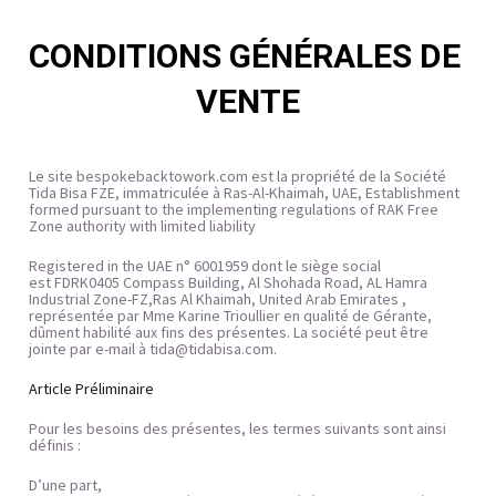
CONDITIONS GÉNÉRALES DE 
VENTE
Le site bespokebacktowork.com est la propriété de la Société 
Tida Bisa FZE, immatriculée à Ras-Al-Khaimah, UAE, Establishment 
formed pursuant to the implementing regulations of RAK Free 
Zone authority with limited liability
Registered in the UAE n° 6001959 dont le siège social 
est FDRK0405 Compass Building, Al Shohada Road, AL Hamra 
Industrial Zone-FZ,Ras Al Khaimah, United Arab Emirates , 
représentée par Mme Karine Trioullier en qualité de Gérante, 
dûment habilité aux fins des présentes. La société peut être 
jointe par e-mail à 
tida@tidabisa.com
.
Article Préliminaire
Pour les besoins des présentes, les termes suivants sont ainsi 
définis :
D’une part,