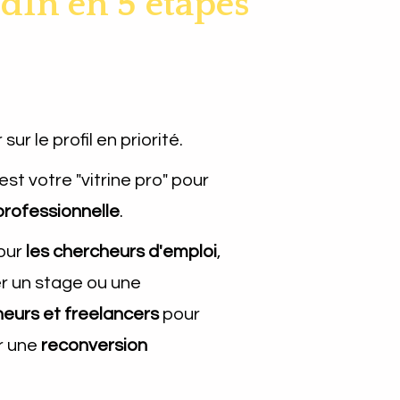
edIn en 5 étapes"
ur le profil en priorité.
L'importance du titre qui est votre "vitrine pro" pour 
professionnelle
.
our 
les chercheurs d'emploi
, 
r un stage ou une 
neurs et freelancers
 pour 
r une 
reconversion 