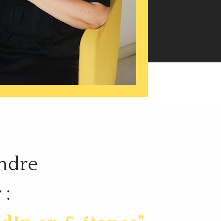
ndre 
 :