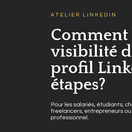
A T E L I E R   L I N K E D I N
Comment b
visibilité d
profil Link
étapes?
Pour les salariés, étudiants, c
freelancers, entrepreneurs ou
professionnel.